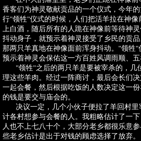
香客们为神灵敬献贡品的一个仪式，今年的
行"领牲"仪式的时候，人们把活羊拉在神
上白酒，随后所有的人跪在神像前等待神灵
抖动身子，就预示着神灵接受了乡民的贡品
那两只羊真地在神像面前浑身抖动。"领牲
预示着神灵会保佑这一方百姓风调雨顺、五
"领牲"之后的两只羊是要被宰杀的，几
理这些羊肉。经过一阵商讨，最后会长们决
一起会餐，然后根据吃饭的人数决定这一份
的钱是要交与庙会的。
决议一定，几个小伙子便拉了羊回村里
计各村想参与会餐的人。我粗略估计了一下
人也不上七八十个，大部分老乡都很乐意参
些老乡估计是出于对钱的顾虑选择了放弃。