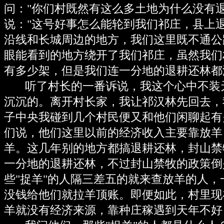
问："你们村既然有这么多土地为什么没有
说："这号好事怎么能轮到我们祁庄，县上
沿线和长城周边的地方，我们这里既不通公
眼能看到的地方绕开了我们祁庄，虽然我们
有多少架，但是我们连一分地的退耕还林都
听了村长的一番诉说，我这个心中不装
沉沉的。离开村长家，我让祁汉林先回去，
子中央我碰到几个村民便又和他们闲聊起有
们说，他们这里以前的经济收入主要靠放羊
羊。这几年别的地方都搞退耕还林，封山禁
一分地的退耕还林，不过封山禁牧的政策倒
些"捉羊"的人隔三差五的就来查放羊的人
没钱给他们就拉羊顶账。即便如此，村里现
羊就没有经济来源，靠种庄稼遇到天年不好