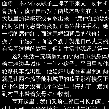
面粉，不小心从骡子上摔了下来又一次骨折
骨折后，孩子自己找了两块木板夹在腿上，
大腿里的钢板还没有取出来。"席仲红的媳妇
的时候因为患骨髓炎做了高位截肢手术。她
一拐的席仲红，而这宗婚姻背后的代价是，
换了一个媳妇，而这个嫂子就是自己丈夫的
有换亲这样的故事，但是生活中我还是第一
这对生活中充满磨难的小两口虽然身体
着在靖边县城租了一间小房子。平日里席仲
轮摩托车跑出租，他媳妇只能在家里照顾两
就是让两个孩子能和城里的孩子那样接受正
的小学因为没有几个学生早已停办了。遇到
到村里来帮着父母耕种收割。
离开这里，我们又前往祁庄村长的家。