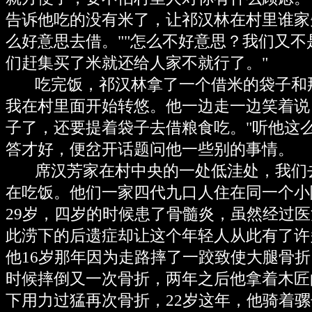
告诉他吃的没有米了，让祁汉林在村里谁家
么好意思去借。""怎么不好意思？我们又
们赶集买了米就还给人家不就行了。"
吃完饭，祁汉林拿了一个借米的袋子和
我在村里面开始转悠。他一边走一边笑着说
子了，还要提着袋子去借粮食吃。"听他这
答才好，便岔开话题问他一些别的事情。
席汉芳家在村中央的一处低洼处，我们
在吃饭。他们一家四代九口人住在同一个小
29岁，四岁的时候患了骨髓炎，虽然经过
此涝下的后遗症却让这个年轻人从此有了许
他16岁那年因为走路摔了一跤致使大腿骨折
时候摔倒又一次骨折，两年之后他拿着木匠
下用力过猛再次骨折，22岁这年，他骑着