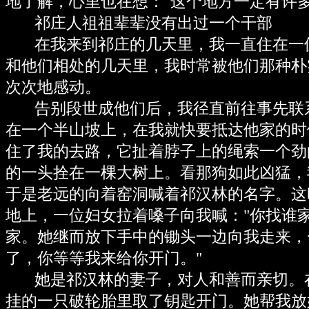
地了解，心里也在想："这个地方一定有许
祁庄人祖祖辈辈没有出过一个干部
在我来到祁庄的几天里，我一直住在一
和他们相处的几天里，我时常被他们那种朴
次次地感动。
告别段世成他们后，我径直前往事先联
在一个半山坡上，在我就快要抵达他家的时
住了我的去路，它扯着脖子上的绳索一个劲
的一头拴在一棵大树上。看那狗如此凶猛，
于是老远的向着窑洞喊着祁汉林的名字。这
地上，一位妇女拉着嗓子向我喊："你找谁
家。她继而放下手中的锄头一边向我走来，
了，你等等我来给你开门。"
她是祁汉林的妻子，对人和善而亲切。
挂的一只破轮胎里取了钥匙开门。她帮我放