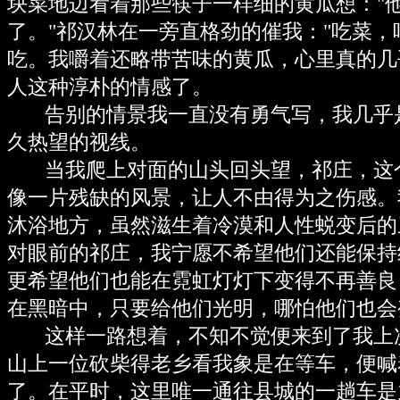
块菜地边看着那些筷子一样细的黄瓜想："
了。"祁汉林在一旁直格劲的催我："吃菜，
吃。我嚼着还略带苦味的黄瓜，心里真的几
人这种淳朴的情感了。
告别的情景我一直没有勇气写，我几乎
久热望的视线。
当我爬上对面的山头回头望，祁庄，这
像一片残缺的风景，让人不由得为之伤感。
沐浴地方，虽然滋生着冷漠和人性蜕变后的
对眼前的祁庄，我宁愿不希望他们还能保持
更希望他们也能在霓虹灯灯下变得不再善良
在黑暗中，只要给他们光明，哪怕他们也会
这样一路想着，不知不觉便来到了我上
山上一位砍柴得老乡看我象是在等车，便喊
了。在平时，这里唯一通往县城的一趟车是