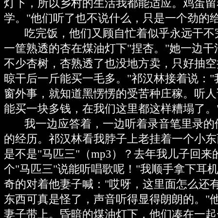
灯下，所以乡村的生活我都能适应。鸡蛋留
学。"他们听了也不说什么，只是一个劲的
吃完饭，他们又顾自忙着似乎永远干不
一筐熟透的杏在煤油灯下"捏杏。"她一边干
不少杏树，杏熟透了也没地方卖，只好抽空
晾干后一斤能买一毛多。"祁汉林接着说：
窗外事，就知道黑愣愣的受苦种庄稼。听人
能买一块多钱，在我们这里都这样糟塌了。
我一边应答着，一边听着录音笔里录的
的经历。祁汉林看我脖子上老挂着一个小东
是不是"马匹三"（mp3）？去年我儿子回
个"马匹三"说能听唱歌呢！"我顺手拿下耳
奇的对着他妻子喊："哎呀，这里面怎么还
东西可真是怪了，声音听得显得朗朗的。"
妻子带上。昏暗的煤油灯下，他们凑在一起