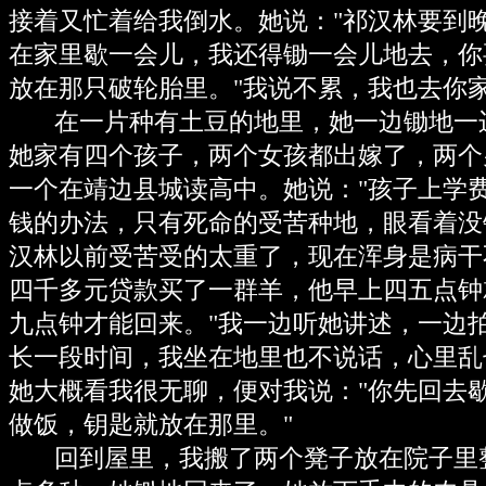
接着又忙着给我倒水。她说："祁汉林要到
在家里歇一会儿，我还得锄一会儿地去，你
放在那只破轮胎里。"我说不累，我也去你
在一片种有土豆的地里，她一边锄地一
她家有四个孩子，两个女孩都出嫁了，两个
一个在靖边县城读高中。她说："孩子上学
钱的办法，只有死命的受苦种地，眼看着没
汉林以前受苦受的太重了，现在浑身是病干
四千多元贷款买了一群羊，他早上四五点钟
九点钟才能回来。"我一边听她讲述，一边
长一段时间，我坐在地里也不说话，心里乱
她大概看我很无聊，便对我说："你先回去
做饭，钥匙就放在那里。"
回到屋里，我搬了两个凳子放在院子里