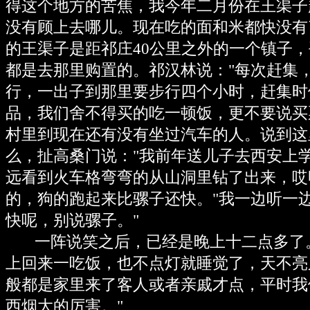
得这个地方的苦焦，我今年二月份在王渠子
没有顾上去哪儿。现在吃的面和米都快没有
的王渠子是距祁庄40公里之外的一个镇子
都是去那里购置的。祁汉林说："每次赶集
行，一出子到那里要步行四个小时，赶集时
品，我们舍不得买的吃一顿饭，更不要说买
村里到现在还有没有坐过汽车的人。说到这
么，扯高桑门说："我前年送儿子去西安上
远看到火车格弯弯的从山洞里钻了出来，哎
的，狗的跑起来比骡子还快。"我一边听一边
快呢，别说骡子。"
一阵说笑之后，已经是晚上十二点多了。
上回来一吃饭，也不点灯就睡觉了，天不亮
般都是家里来了客人或者亲戚才点，平时我
西烟大的厉害。"