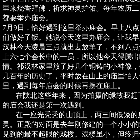
里来烧香拜佛，祈求神灵护佑。每年农历二
都要举办庙会。
7月9日，恰好遇到这里举办庙会。早上八
们做好了饭。她说今天这里办庙会，让我早
汉林今天凌晨三点就出去放羊了，不到八点
上六七个会长中的一员，所以他今天得腾出
情。祁汉林家里放了好几个铜铸的小神像，
几百年的历史了，平时放在山上的庙里怕人
里，遇到每年庙会的时候再摆在庙上。
在陕北这些年来，因为拍摄的缘故我赶
的庙会我还是第一次遇到。
在一座光秃秃的山顶上，两三间低矮的
灵。正殿的对面是去年刚修建的一个小小的
见到的最不起眼的戏楼。戏楼虽小，但终归