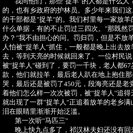
我问他们，那些"捉羊"的人都是什么人
的，也有乡政府的护林员。多少年来我们这
的干部都是"捉羊"的。我们村里每一家放
什么单据，有的不止罚过三四次。"那既然
办？"我不由担心的问。罚归罚，但是不放
人怕被"捉羊人"抓住，一般都是晚上出去
去，等到天亮的时候就回来了。一位村民说
被"捉羊人"碰到了，要罚一千块，老人都6
款，他们就拉羊，最后老人趴在地上抱住那
哭，最后还是被罚了450元，段海亮还是老
着他们怎么样一次次被罚，被"捉羊人"追
就出现了一群"捉羊人"正追着放羊的老乡
泪在眼睛里渐渐开始泛滥。
第一次听"马匹三"
晚上快九点多了，祁汉林夫妇还没有回