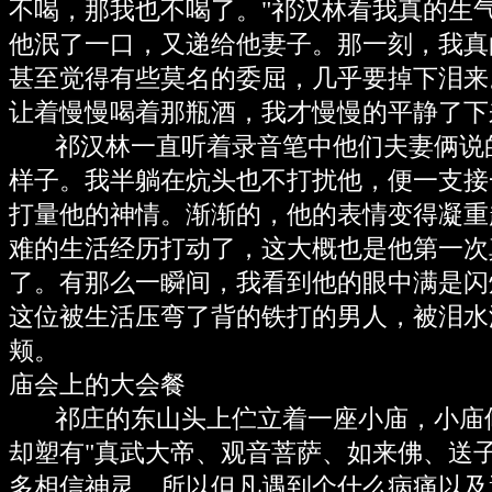
不喝，那我也不喝了。"祁汉林看我真的生
他泯了一口，又递给他妻子。那一刻，我真
甚至觉得有些莫名的委屈，几乎要掉下泪来
让着慢慢喝着那瓶酒，我才慢慢的平静了下
祁汉林一直听着录音笔中他们夫妻俩说
样子。我半躺在炕头也不打扰他，便一支接
打量他的神情。渐渐的，他的表情变得凝重
难的生活经历打动了，这大概也是他第一次
了。有那么一瞬间，我看到他的眼中满是闪
这位被生活压弯了背的铁打的男人，被泪水
颊。
庙会上的大会餐
祁庄的东山头上伫立着一座小庙，小庙
却塑有"真武大帝、观音菩萨、如来佛、送
多相信神灵，所以但凡遇到个什么病痛以及