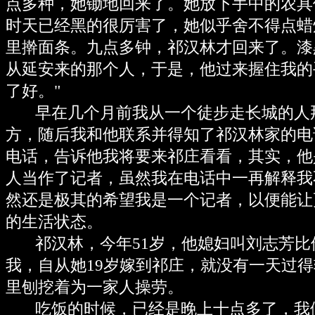
点多种，她锄地回来了。她放下手中的农具
时天已经黑的很厉害了，她似乎舍不得点蜡
里擀面条。九点多钟，祁汉林才回来了。漆
从延安来的那个人，于是，他过来握住我的
了好。"
早在几个月前我从一个徒步走长城的人
方，随后我和他联系并得知了祁汉林家的电
电话，告诉他我将要来祁庄看看，其实，他
人当作了记者，虽然我在电话中一再解释我
然还是极其的希望我是一个记者，以便能让
的生活状态。
祁汉林，今年51岁，他媳妇叫刘志芳比
我，自从她19岁嫁到祁庄，就没有一天过
里刨挖着为一家人操劳。
吃饭的时候，已经是晚上十点多了，我