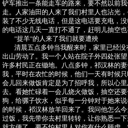
铲车推出一条能走车的路来，要不然以前我
走。人家油田的人来了我们村里人也沾光，
装了不少无线电话，但是这电话要充电，没
的电话这几天一直打不通了，赶明儿抽空也
"捉羊"的人来了我们就要遭殃
清晨五点多钟当我醒来时，家里已经没
出山劳动了。我一个人站在院子外四处张望
许多村民正在锄地。八点多钟，祁汉林的妻
我，平时在农忙的时候，他们一天有时候只
会儿回来做饭肯定是为了招呼我，所以心里
去。看她忙碌着一会儿烧火做饭，抽空还要
狗，给骡子饮水，似乎每一分钟对于她来说
的时候，祁汉林放羊回来了。我问他怎么今
过饭，我先带你去村里转转，让你熟悉一下
就方便了，要不怕村里人对你有什么顾虑。