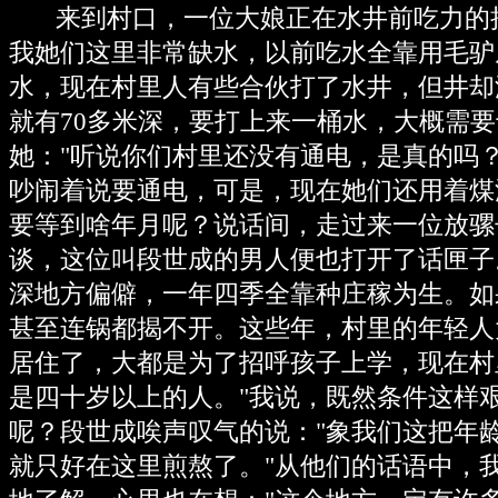
来到村口，一位大娘正在水井前吃力的
我她们这里非常缺水，以前吃水全靠用毛驴
水，现在村里人有些合伙打了水井，但井却
就有70多米深，要打上来一桶水，大概需
她："听说你们村里还没有通电，是真的吗
吵闹着说要通电，可是，现在她们还用着煤
要等到啥年月呢？说话间，走过来一位放骡
谈，这位叫段世成的男人便也打开了话匣子
深地方偏僻，一年四季全靠种庄稼为生。如
甚至连锅都揭不开。这些年，村里的年轻人
居住了，大都是为了招呼孩子上学，现在村
是四十岁以上的人。"我说，既然条件这样
呢？段世成唉声叹气的说："象我们这把年
就只好在这里煎熬了。"从他们的话语中，