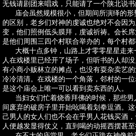
无钱请剧团来唱戏，只能请了一个陕北说书
庙会虽然规模很小，但期间所演绎的形
的区别，老乡们对神的虔诚也绝对不会因为
变，他们照例低头膜拜，虔诚祈祷。会长席
是他们周围三四个村联合举办的，每个村都
大概十点多钟，山路上才零零星星走来
人在戏楼里已经开了场子，但听书的人却没
有小商小贩林立的摊点，也没有耍杂卖艺的
冷冷清清。在戏楼的一个角落，邻村的一位
是这个庙会上唯一可以看到卖东西的人。
当妇女们忙着烧香拜佛的时候，那些男
间废弃的破房子里开始吆喝着划拳逗酒。这
己男人的女人们也不会在乎男人花钱买酒，
人便越发显得仗义，直到喝的动摇西摆甚至
在不大的庙堂里，老乡们正跪在神像前举行