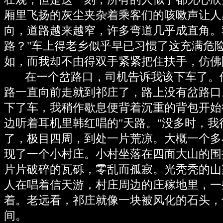
厢里飞扬的灰尘夹杂着乘客们的咳嗽声让人
向，道路越来越窄，许多弯道几乎成直角。
路？"车上得老乡似乎早已习惯了这充满危
如，而我却不由得双手紧紧把住扶手，仿佛
在一个岔路口，司机告诉我该下车了。他
路一直向前走就到祁庄了，路上没有岔路口
下了车，我稍作歇息便背着沉重的背包开始
边听着耳机里韩红唱的"天路。"没多时，
了，极目四周，到处一片荒凉。大概一个多
现了一个小村庄。小村坐落在四面大山的围
片片破碎的瓦砾，零乱而孤寂。光秃秃的山
人在唱着信天游，村庄周边的庄稼地里，一
着。老远看，祁庄就像一块被风化的石头，
间。