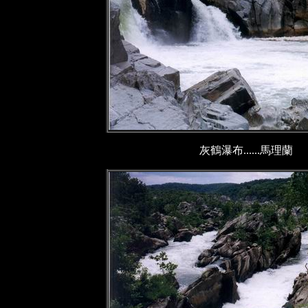
灰鶴瀑布......馬理蘭