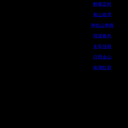
醉看宏村
相山戏雪
神农山奇峰
绩溪春色
名车佳丽
日照金山
南湖红荷