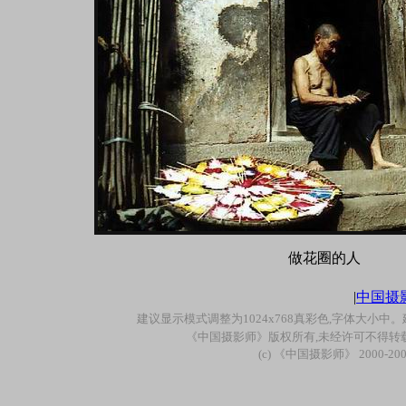
做花圈的人
|
中国摄
建议显示模式调整为
1024x768
真彩色
,
字体大小中。
《中国摄影师》版权所有
,
未经许可不得转
(c)
《中国摄影师》
2000-20