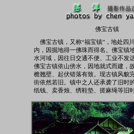
佛宝古镇
佛宝古镇，又称“福宝镇”，地处四
内，因掘地得一佛珠而得名。佛宝镇
水河域，因往日交通不便、工业不发
佛宝古镇依山傍水，因地就式而建，
檐翘壁、起伏错落有致。现古镇风貌
街依然若旧。镇中之人还承袭了旧时
纸钱、卖香烛、绣鞋垫、搓麻绳等旧