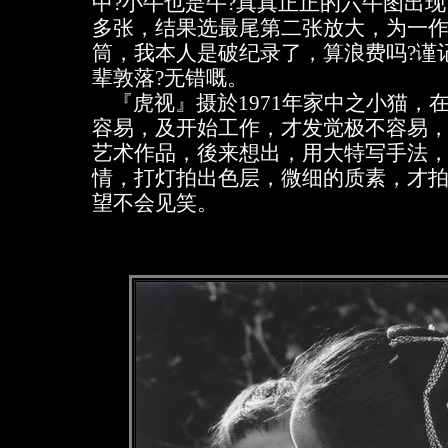
中?小牛也是牛?真真正正的六牛图出现
多张，结果选最尾第二张放大，为一作
筒，我本人是破纪录了，算浪费吗?谨
辈敦落?无错嘅。
『虎视』摄於1971年家中之小猫，
容易，及开始工作，才发觉极不容易
艺术作品，後来想出，用大特写手法
情，打灯拍出色层，微细的质素，才
望不会见笑。