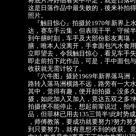
将底片冲好细看美中不足，就是日落
这是日落作品中最失败的，後来补拍
照片。
『触目惊心』拍摄於1970年新界上
达，赛车手云集，但表现干平，守候
到午膳时刻，车手及大部份影友离塲
膳，唯本人没离开，手拿面包汽水食
立即望去，令我触目惊心，看见车手
即走前拍下此作品，可是，手中面包
收获就无需计较了。
『六牛图』摄於1969年新界落马洲
路转入落马洲横路不远，路旁有一大
其中，觉得有趣，便开始拍摄，没多
摄，如此加入又加入，竟达五双之多?
拍摄便不能停止，想起前辈说过，拍
品，但菲林已用去135三筒半!此时势
，师傅教落，要成功就要努力?努力努
到只要努力，就有意想不到的收获。