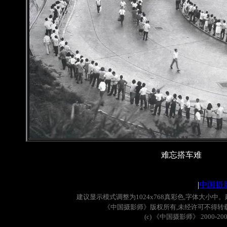
难忘搭车难
|
中国摄
建议显示模式调整为
1024x768
真彩色
,
字体大小中。
《中国摄影师》版权所有
,
未经许可不得转
(c)
《中国摄影师》
2000-20