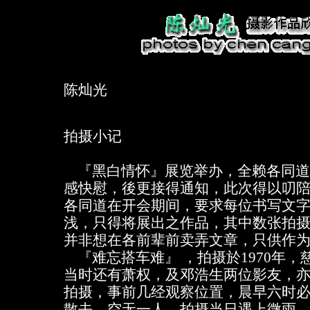
陈灿光
拍摄小记
『黑白情怀』展览举办，全赖各同道
感快慰，後更接得通知，此次得以叨
各同道在开会期间，要求每位书写文
浅，只得将展出之作品，其中数张拍
并非想在各前辈前卖弄文章，只供作
『难忘搭车难』 ，拍摄於1970年，
当时还有萧权，及邓浩生两位影友，
拍摄，事前几经观察位置，晨早六时
散去，空无一人，拍摄当日遇上微雨