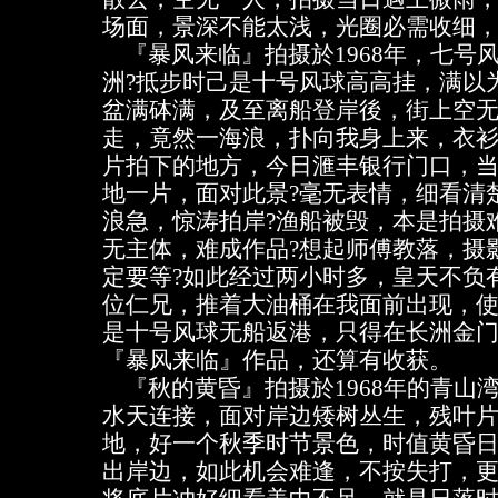
场面，景深不能太浅，光圈必需收细，
『暴风来临』拍摄於1968年，七号
洲?抵步时己是十号风球高高挂，满以
盆满砵满，及至离船登岸後，街上空
走，竟然一海浪，扑向我身上来，衣
片拍下的地方，今日滙丰银行门口，
地一片，面对此景?毫无表情，细看清
浪急，惊涛拍岸?渔船被毁，本是拍摄
无主体，难成作品?想起师傅教落，摄
定要等?如此经过两小时多，皇天不负
位仁兄，推着大油桶在我面前出现，
是十号风球无船返港，只得在长洲金
『暴风来临』作品，还算有收获。
『秋的黄昏』拍摄於1968年的青山
水天连接，面对岸边矮树丛生，残叶
地，好一个秋季时节景色，时值黄昏
出岸边，如此机会难逢，不按失打，